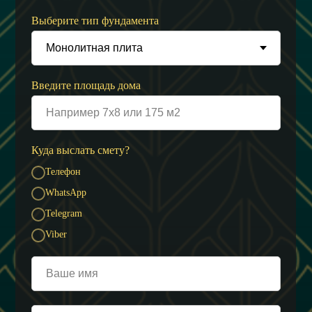
Выберите тип фундамента
Введите площадь дома
Куда выслать смету?
Телефон
WhatsApp
Telegram
Viber