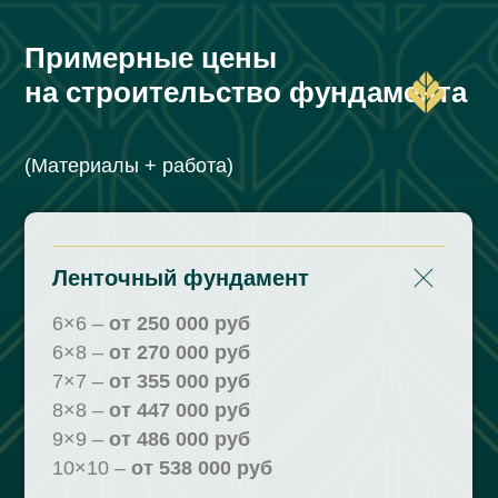
Примерные цены
на строительство фундамента
(Материалы + работа)
Ленточный фундамент
6×6 –
от 250 000 руб
6×8 –
от 270 000 руб
7×7 –
от 355 000 руб
8×8 –
от 447 000 руб
9×9 –
от 486 000 руб
10×10 –
от 538 000 руб